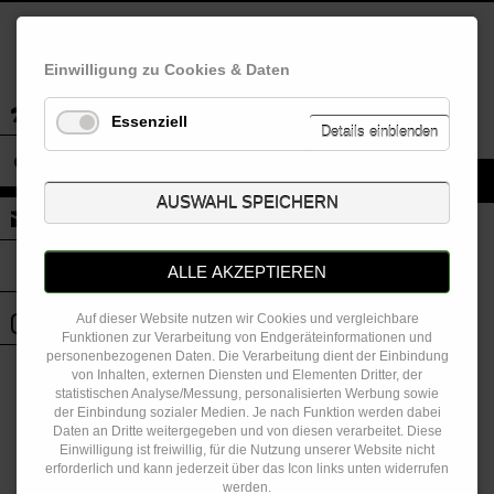
27. Akener Stadfest
Einwilligung zu Cookies & Daten
11-08-2023–13-08-2023
Essenziell
Zurück
Details einblenden
Navigation
Datenschutz
Impressum
überspringen
AUSWAHL SPEICHERN
ALLE AKZEPTIEREN
© © Copyright 2026.
pidea WERBEAGENTUR GmbH
. All rights
Auf dieser Website nutzen wir Cookies und vergleichbare
reserved.
Funktionen zur Verarbeitung von Endgeräteinformationen und
Navigation
Datenschutz
Impressum
personenbezogenen Daten. Die Verarbeitung dient der Einbindung
überspringen
von Inhalten, externen Diensten und Elementen Dritter, der
statistischen Analyse/Messung, personalisierten Werbung sowie
der Einbindung sozialer Medien. Je nach Funktion werden dabei
Daten an Dritte weitergegeben und von diesen verarbeitet. Diese
Einwilligung ist freiwillig, für die Nutzung unserer Website nicht
erforderlich und kann jederzeit über das Icon links unten widerrufen
werden.